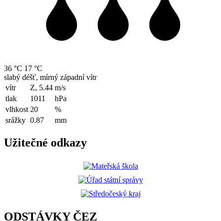
36 °C
17 °C
slabý déšť, mírný západní vítr
vítr
Z, 5.44
m/s
tlak
1011
hPa
vlhkost
20
%
srážky
0.87
mm
Užitečné odkazy
ODSTÁVKY ČEZ