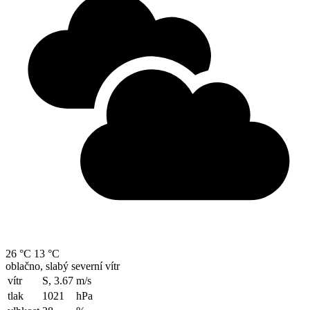
26 °C
13 °C
oblačno, slabý severní vítr
vítr
S, 3.67
m/s
tlak
1021
hPa