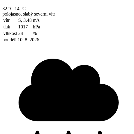
32 °C
14 °C
polojasno, slabý severní vítr
vítr
S, 3.48
m/s
tlak
1017
hPa
vlhkost
24
%
pondělí 10. 8. 2026