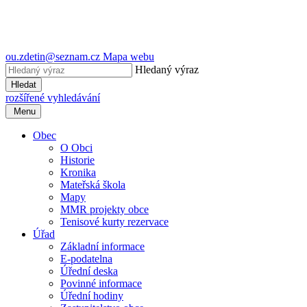
ou.zdetin@seznam.cz
Mapa webu
Hledaný výraz
Hledat
rozšířené vyhledávání
Menu
Obec
O Obci
Historie
Kronika
Mateřská škola
Mapy
MMR projekty obce
Tenisové kurty rezervace
Úřad
Základní informace
E-podatelna
Úřední deska
Povinné informace
Úřední hodiny