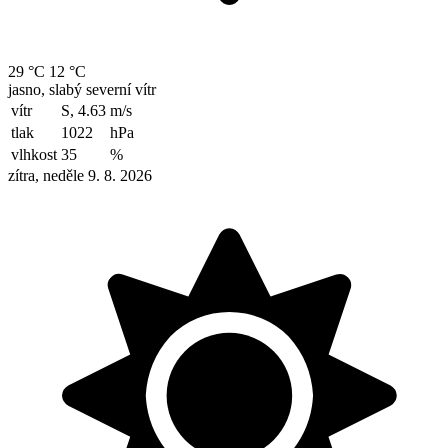
29 °C
12 °C
jasno, slabý severní vítr
vítr
S, 4.63
m/s
tlak
1022
hPa
vlhkost
35
%
zítra, neděle 9. 8. 2026