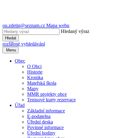
ou.zdetin@seznam.cz
Mapa webu
Hledaný výraz
Hledat
rozšířené vyhledávání
Menu
Obec
O Obci
Historie
Kronika
Mateřská škola
Mapy
MMR projekty obce
Tenisové kurty rezervace
Úřad
Základní informace
E-podatelna
Úřední deska
Povinné informace
Úřední hodiny