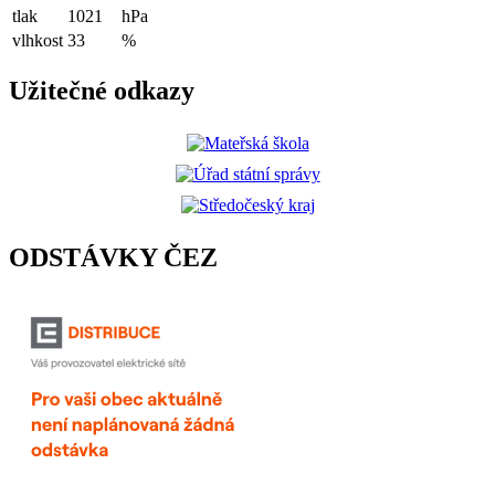
tlak
1021
hPa
vlhkost
33
%
Užitečné odkazy
ODSTÁVKY ČEZ