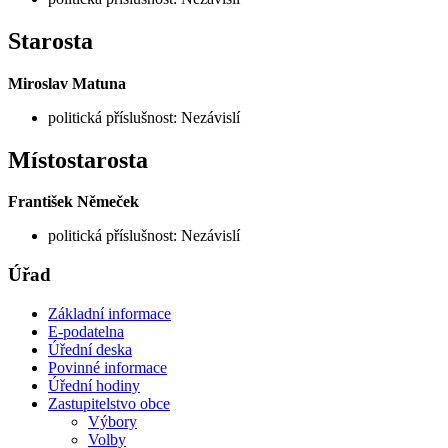
Starosta
Miroslav Matuna
politická příslušnost: Nezávislí
Místostarosta
František Němeček
politická příslušnost: Nezávislí
Úřad
Základní informace
E-podatelna
Úřední deska
Povinné informace
Úřední hodiny
Zastupitelstvo obce
Výbory
Volby