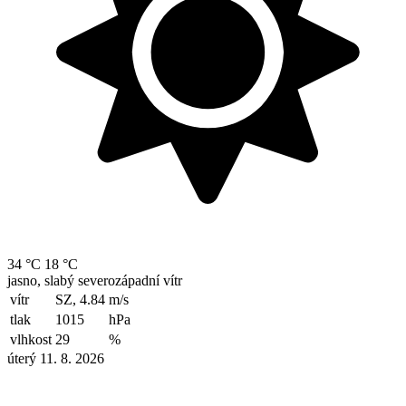
34 °C
18 °C
jasno, slabý severozápadní vítr
vítr
SZ, 4.84
m/s
tlak
1015
hPa
vlhkost
29
%
úterý 11. 8. 2026