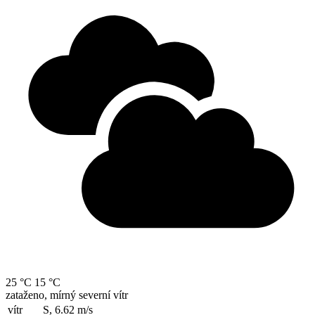
25 °C
15 °C
zataženo, mírný severní vítr
vítr
S, 6.62
m/s