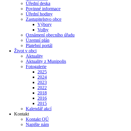
Úřední deska
Povinné informace
Úřední hodiny
Zastupitelstvo obce
Výbory
Volby
Oznámení obecního úřadu
Územní plán
Platební portál
Život v obci
Aktuality
Aktuality z Munipolis
Fotogalerie
2025
2024
2023
2022
2018
2016
2015
Kalendář akcí
Kontakt
Kontakt OÚ
Napište nám