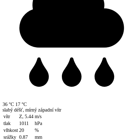
36 °C
17 °C
slabý déšť, mírný západní vítr
vítr
Z, 5.44
m/s
tlak
1011
hPa
vlhkost
20
%
srážky
0.87
mm