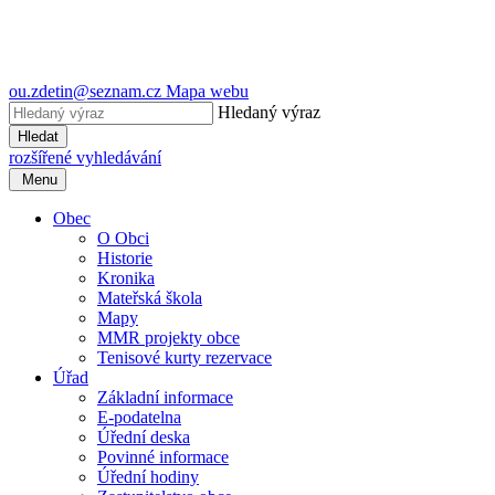
ou.zdetin@seznam.cz
Mapa webu
Hledaný výraz
Hledat
rozšířené vyhledávání
Menu
Obec
O Obci
Historie
Kronika
Mateřská škola
Mapy
MMR projekty obce
Tenisové kurty rezervace
Úřad
Základní informace
E-podatelna
Úřední deska
Povinné informace
Úřední hodiny