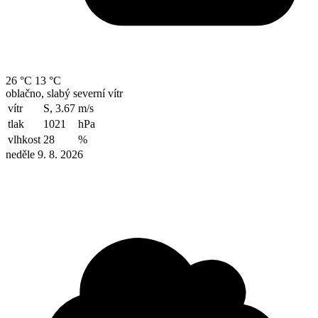
26 °C
13 °C
oblačno, slabý severní vítr
vítr
S, 3.67
m/s
tlak
1021
hPa
vlhkost
28
%
neděle 9. 8. 2026