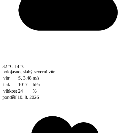
32 °C
14 °C
polojasno, slabý severní vítr
vítr
S, 3.48
m/s
tlak
1017
hPa
vlhkost
24
%
pondělí 10. 8. 2026