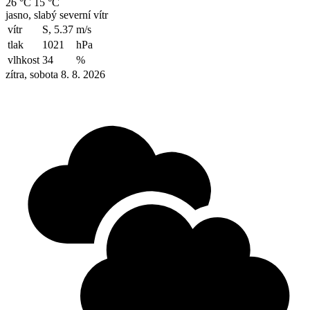
26 °C
15 °C
jasno, slabý severní vítr
vítr
S, 5.37
m/s
tlak
1021
hPa
vlhkost
34
%
zítra, sobota 8. 8. 2026